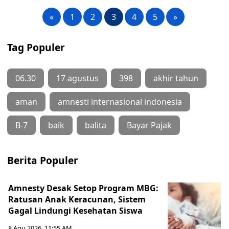
«
1
2
3
4
5
»
Tag Populer
06.30
17 agustus
398
akhir tahun
aman
amnesti internasional indonesia
B-7
baik
balita
Bayar Pajak
Berita Populer
Amnesty Desak Setop Program MBG:
Ratusan Anak Keracunan, Sistem
Gagal Lindungi Kesehatan Siswa
8 Agu 2026, 11:55 AM