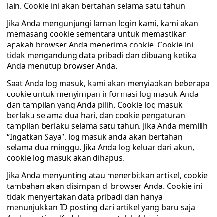
lain. Cookie ini akan bertahan selama satu tahun.
Jika Anda mengunjungi laman login kami, kami akan
memasang cookie sementara untuk memastikan
apakah browser Anda menerima cookie. Cookie ini
tidak mengandung data pribadi dan dibuang ketika
Anda menutup browser Anda.
Saat Anda log masuk, kami akan menyiapkan beberapa
cookie untuk menyimpan informasi log masuk Anda
dan tampilan yang Anda pilih. Cookie log masuk
berlaku selama dua hari, dan cookie pengaturan
tampilan berlaku selama satu tahun. Jika Anda memilih
“Ingatkan Saya”, log masuk anda akan bertahan
selama dua minggu. Jika Anda log keluar dari akun,
cookie log masuk akan dihapus.
Jika Anda menyunting atau menerbitkan artikel, cookie
tambahan akan disimpan di browser Anda. Cookie ini
tidak menyertakan data pribadi dan hanya
menunjukkan ID posting dari artikel yang baru saja