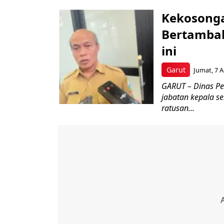
Kekosonga
Bertambah,
ini
Garut
Jumat, 7 A
GARUT – Dinas Pe
jabatan kepala s
ratusan...