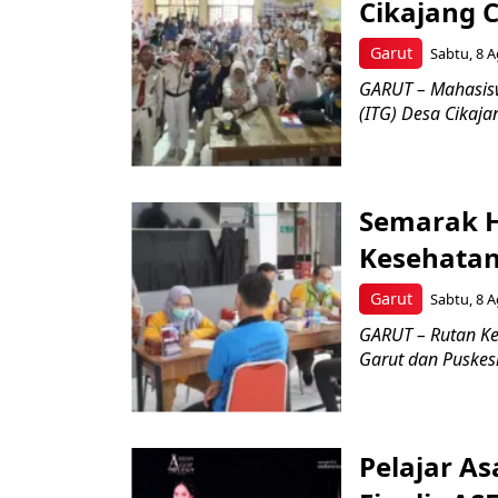
Cikajang C
Garut
Sabtu, 8 A
GARUT – Mahasiswa
(ITG) Desa Cikaja
Semarak H
Kesehatan
Garut
Sabtu, 8 A
GARUT – Rutan Ke
Garut dan Puskesm
Pelajar As