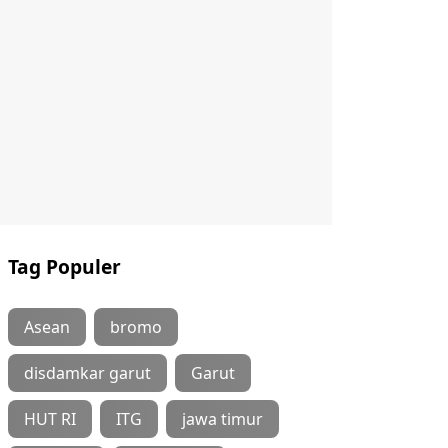
Tag Populer
Asean
bromo
disdamkar garut
Garut
HUT RI
ITG
jawa timur