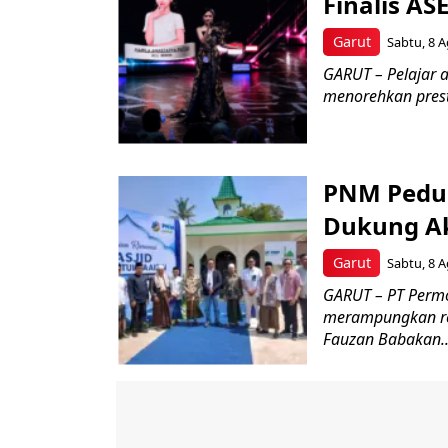
Finalis AS
Garut
Sabtu, 8 A
GARUT – Pelajar a
menorehkan presta
PNM Peduli
Dukung Ak
Garut
Sabtu, 8 A
GARUT – PT Permo
merampungkan ren
Fauzan Babakan..