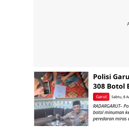
Polisi Gar
308 Botol
Garut
Sabtu, 8 A
RADARGARUT– Pols
botol minuman ke
peredaran miras d