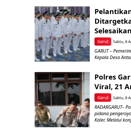
Pelantikan
Ditargetka
Selesaika
Garut
Sabtu, 8 A
GARUT – Pemerint
Kepala Desa Antar
Polres Ga
Viral, 21
Garut
Sabtu, 8 A
RADARGARUT– Polr
pidana pengeroyo
Kaler. Melalui konf