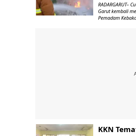
RADARGARUT– Cua
Garut kembali me
Pemadam Kebakar
KKN Temat