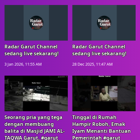
Radar Garut Channel
Radar Garut Channel
sedang live sekarang!
sedang live sekarang!
3 Jan 2026, 11:55 AM
28 Dec 2025, 11:47 AM
Seorang pria yang tega
Tinggal di Rumah
dengan membuang
Hampir Roboh, Emak
balita di Masjid JAMI AL-
Iyam Menanti Bantuan
TAQWA Garut. #garut
Pemerintah #garut