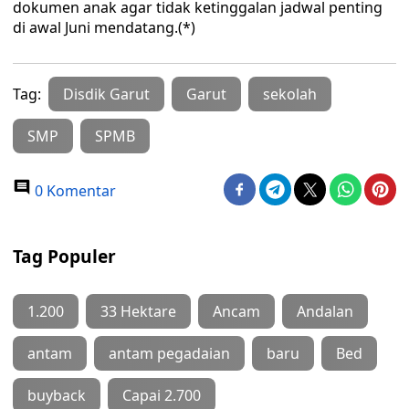
dokumen anak agar tidak ketinggalan jadwal penting
di awal Juni mendatang.(*)
Tag:
Disdik Garut
Garut
sekolah
SMP
SPMB
0 Komentar
Tag Populer
1.200
33 Hektare
Ancam
Andalan
antam
antam pegadaian
baru
Bed
buyback
Capai 2.700