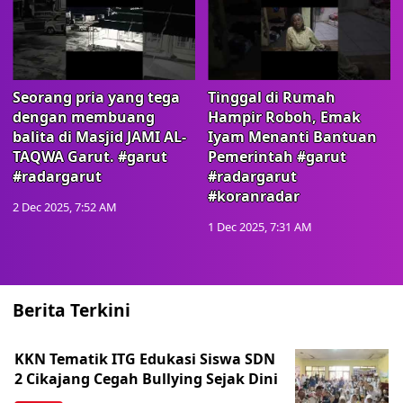
Seorang pria yang tega
Tinggal di Rumah
dengan membuang
Hampir Roboh, Emak
balita di Masjid JAMI AL-
Iyam Menanti Bantuan
TAQWA Garut. #garut
Pemerintah #garut
#radargarut
#radargarut
#koranradar
2 Dec 2025, 7:52 AM
1 Dec 2025, 7:31 AM
Berita Terkini
KKN Tematik ITG Edukasi Siswa SDN
2 Cikajang Cegah Bullying Sejak Dini