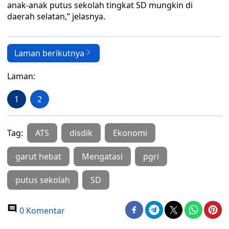
anak-anak putus sekolah tingkat SD mungkin di
daerah selatan,” jelasnya.
Laman berikutnya
Laman:
1
2
Tag:
ATS
disdik
Ekonomi
garut hebat
Mengatasi
pgri
putus sekolah
SD
0 Komentar