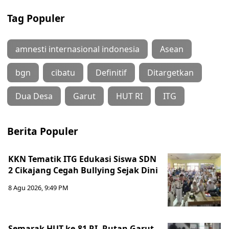
Tag Populer
amnesti internasional indonesia
Asean
bgn
cibatu
Definitif
Ditargetkan
Dua Desa
Garut
HUT RI
ITG
Berita Populer
KKN Tematik ITG Edukasi Siswa SDN
2 Cikajang Cegah Bullying Sejak Dini
8 Agu 2026, 9:49 PM
Semarak HUT ke-81 RI, Rutan Garut