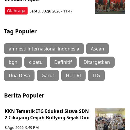
Olahraga
Sabtu, 8 Agu 2026 - 11:47
Tag Populer
amnesti internasional indonesia
Asean
bgn
cibatu
Definitif
Ditargetkan
Dua Desa
Garut
HUT RI
ITG
Berita Populer
KKN Tematik ITG Edukasi Siswa SDN
2 Cikajang Cegah Bullying Sejak Dini
8 Agu 2026, 9:49 PM