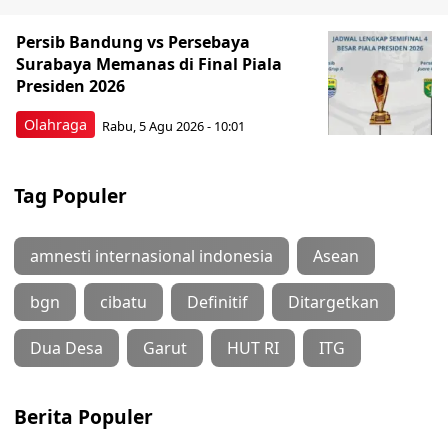
Persib Bandung vs Persebaya
Surabaya Memanas di Final Piala
Presiden 2026
Olahraga
Rabu, 5 Agu 2026 - 10:01
Tag Populer
amnesti internasional indonesia
Asean
bgn
cibatu
Definitif
Ditargetkan
Dua Desa
Garut
HUT RI
ITG
Berita Populer