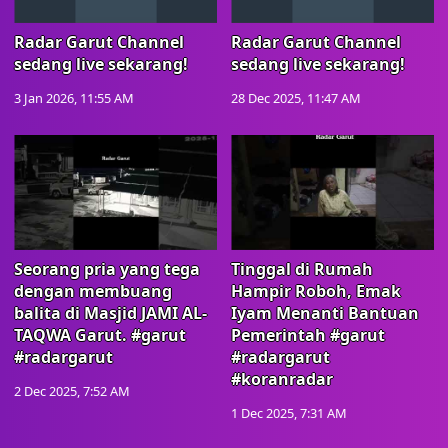
Radar Garut Channel
Radar Garut Channel
sedang live sekarang!
sedang live sekarang!
3 Jan 2026, 11:55 AM
28 Dec 2025, 11:47 AM
Seorang pria yang tega
Tinggal di Rumah
dengan membuang
Hampir Roboh, Emak
balita di Masjid JAMI AL-
Iyam Menanti Bantuan
TAQWA Garut. #garut
Pemerintah #garut
#radargarut
#radargarut
#koranradar
2 Dec 2025, 7:52 AM
1 Dec 2025, 7:31 AM