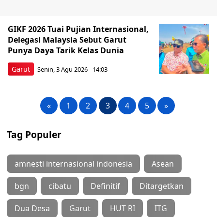
GIKF 2026 Tuai Pujian Internasional,
Delegasi Malaysia Sebut Garut
Punya Daya Tarik Kelas Dunia
Garut
Senin, 3 Agu 2026 - 14:03
«
1
2
3
4
5
»
Tag Populer
amnesti internasional indonesia
Asean
bgn
cibatu
Definitif
Ditargetkan
Dua Desa
Garut
HUT RI
ITG