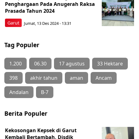
Penghargaan Pada Anugerah Raksa
Prasada Tahun 2024
Garut
Jumat, 13 Des 2024 - 13:31
Tag Populer
1.200
06.30
17 agustus
33 Hektare
398
akhir tahun
aman
Ancam
Andalan
B-7
Berita Populer
Kekosongan Kepsek di Garut
Kembali Bertambah, Disdik