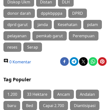
Diskop Ukm
Distan
DLH
donor darah
dppkbpppa
DPRD
dprd garut
janda
Kesehatan
pdam
pelayanan
pemkab garut
Perempuan
reses
Serap
0 Komentar
Tag Populer
1.200
33 Hektare
Ancam
Andalan
baru
Bed
Capai 2.700
Diantisipasi