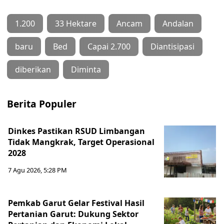
1.200
33 Hektare
Ancam
Andalan
baru
Bed
Capai 2.700
Diantisipasi
diberikan
Diminta
Berita Populer
Dinkes Pastikan RSUD Limbangan
Tidak Mangkrak, Target Operasional
2028
7 Agu 2026, 5:28 PM
Pemkab Garut Gelar Festival Hasil
Pertanian Garut: Dukung Sektor