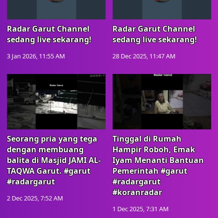
Radar Garut Channel
Radar Garut Channel
sedang live sekarang!
sedang live sekarang!
3 Jan 2026, 11:55 AM
28 Dec 2025, 11:47 AM
Seorang pria yang tega
Tinggal di Rumah
dengan membuang
Hampir Roboh, Emak
balita di Masjid JAMI AL-
Iyam Menanti Bantuan
TAQWA Garut. #garut
Pemerintah #garut
#radargarut
#radargarut
#koranradar
2 Dec 2025, 7:52 AM
1 Dec 2025, 7:31 AM