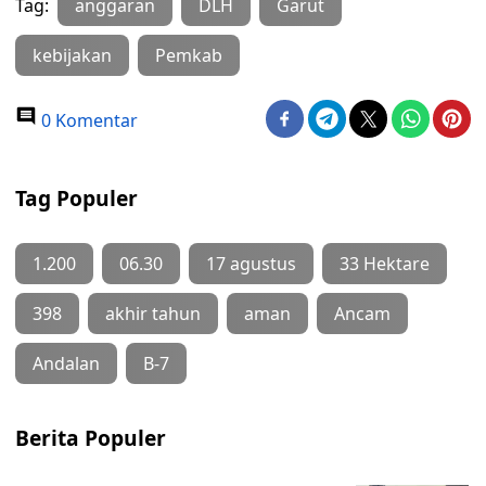
Tag:
anggaran
DLH
Garut
kebijakan
Pemkab
0 Komentar
Tag Populer
1.200
06.30
17 agustus
33 Hektare
398
akhir tahun
aman
Ancam
Andalan
B-7
Berita Populer