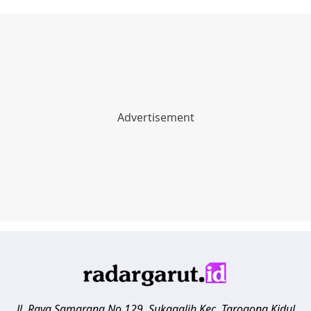
Jl. Raya Samarang No.129, Sukagalih
Kec. Tarogong Kidul