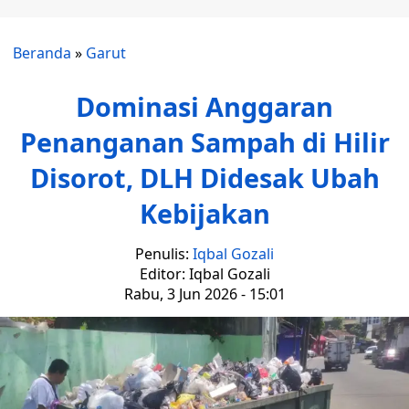
Beranda
»
Garut
Dominasi Anggaran
Penanganan Sampah di Hilir
Disorot, DLH Didesak Ubah
Kebijakan
Penulis:
Iqbal Gozali
Editor: Iqbal Gozali
Rabu, 3 Jun 2026 - 15:01