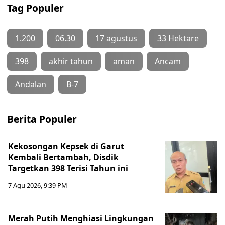
Tag Populer
1.200
06.30
17 agustus
33 Hektare
398
akhir tahun
aman
Ancam
Andalan
B-7
Berita Populer
Kekosongan Kepsek di Garut
Kembali Bertambah, Disdik
Targetkan 398 Terisi Tahun ini
7 Agu 2026, 9:39 PM
Merah Putih Menghiasi Lingkungan