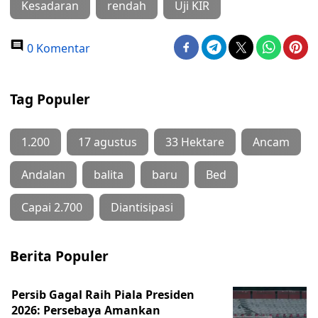
Kesadaran
rendah
Uji KIR
0 Komentar
Tag Populer
1.200
17 agustus
33 Hektare
Ancam
Andalan
balita
baru
Bed
Capai 2.700
Diantisipasi
Berita Populer
Persib Gagal Raih Piala Presiden
2026: Persebaya Amankan