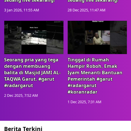
sedang live sekarang!
sedang live sekarang!
3 Jan 2026, 11:55 AM
28 Dec 2025, 11:47 AM
Seorang pria yang tega
Tinggal di Rumah
dengan membuang
Hampir Roboh, Emak
balita di Masjid JAMI AL-
Iyam Menanti Bantuan
TAQWA Garut. #garut
Pemerintah #garut
#radargarut
#radargarut
#koranradar
2 Dec 2025, 7:52 AM
1 Dec 2025, 7:31 AM
Berita Terkini