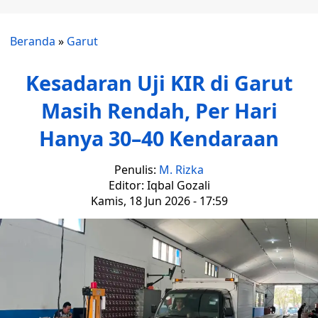
Beranda
»
Garut
Kesadaran Uji KIR di Garut
Masih Rendah, Per Hari
Hanya 30–40 Kendaraan
Penulis:
M. Rizka
Editor: Iqbal Gozali
Kamis, 18 Jun 2026 - 17:59