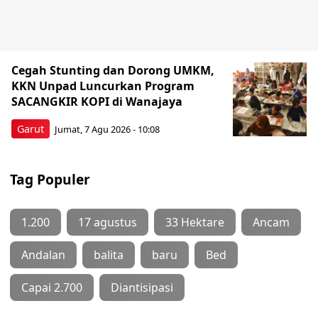
Cegah Stunting dan Dorong UMKM,
KKN Unpad Luncurkan Program
SACANGKIR KOPI di Wanajaya
Garut
Jumat, 7 Agu 2026 - 10:08
Tag Populer
1.200
17 agustus
33 Hektare
Ancam
Andalan
balita
baru
Bed
Capai 2.700
Diantisipasi