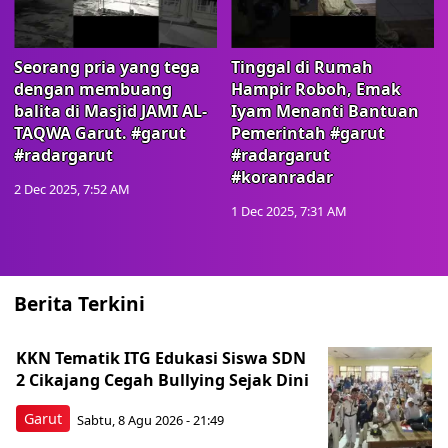
Seorang pria yang tega
Tinggal di Rumah
dengan membuang
Hampir Roboh, Emak
balita di Masjid JAMI AL-
Iyam Menanti Bantuan
TAQWA Garut. #garut
Pemerintah #garut
#radargarut
#radargarut
#koranradar
2 Dec 2025, 7:52 AM
1 Dec 2025, 7:31 AM
Berita Terkini
KKN Tematik ITG Edukasi Siswa SDN
2 Cikajang Cegah Bullying Sejak Dini
Garut
Sabtu, 8 Agu 2026 - 21:49