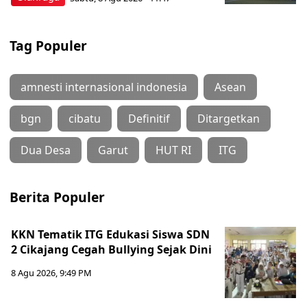
Tag Populer
amnesti internasional indonesia
Asean
bgn
cibatu
Definitif
Ditargetkan
Dua Desa
Garut
HUT RI
ITG
Berita Populer
KKN Tematik ITG Edukasi Siswa SDN
2 Cikajang Cegah Bullying Sejak Dini
8 Agu 2026, 9:49 PM