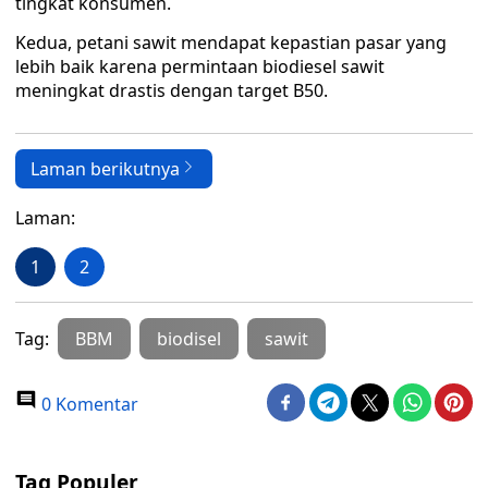
tingkat konsumen.
Kedua, petani sawit mendapat kepastian pasar yang
lebih baik karena permintaan biodiesel sawit
meningkat drastis dengan target B50.
Laman berikutnya
Laman:
1
2
Tag:
BBM
biodisel
sawit
0 Komentar
Tag Populer