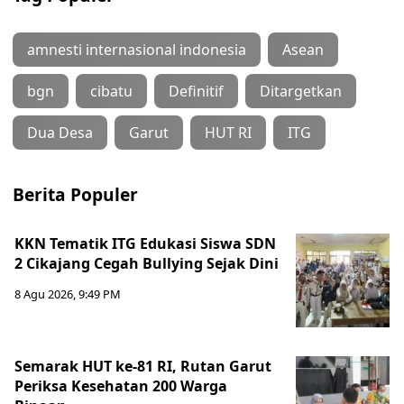
amnesti internasional indonesia
Asean
bgn
cibatu
Definitif
Ditargetkan
Dua Desa
Garut
HUT RI
ITG
Berita Populer
KKN Tematik ITG Edukasi Siswa SDN
2 Cikajang Cegah Bullying Sejak Dini
8 Agu 2026, 9:49 PM
Semarak HUT ke-81 RI, Rutan Garut
Periksa Kesehatan 200 Warga