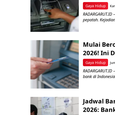
Gaya Hidup
Kam
RADARGARUT.ID – K
pepatah. Kejadian 
Mulai Bero
2026! Ini 
Gaya Hidup
Jum
RADARGARUT.ID – 
bank di Indonesia
Jadwal Ban
2026: Bank