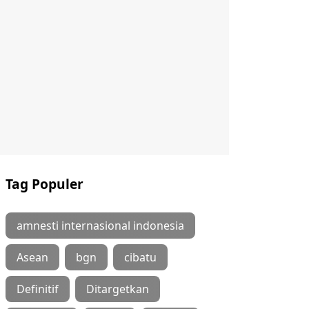
Tag Populer
amnesti internasional indonesia
Asean
bgn
cibatu
Definitif
Ditargetkan