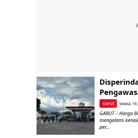
Disperind
Pengawasa
Garut
Selasa, 16
GARUT – Harga Ba
mengalami kenaik
per...