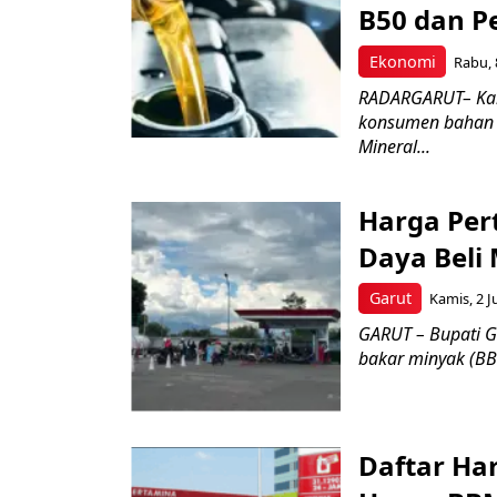
B50 dan Pe
Ekonomi
Rabu, 
RADARGARUT– Kaba
konsumen bahan b
Mineral...
Harga Per
Daya Beli
Garut
Kamis, 2 J
GARUT – Bupati G
bakar minyak (BBM
Daftar Har