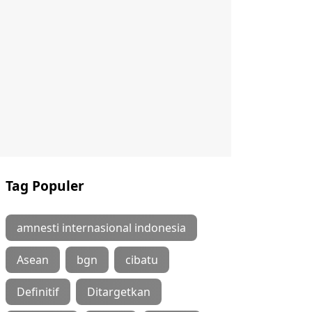
Tag Populer
amnesti internasional indonesia
Asean
bgn
cibatu
Definitif
Ditargetkan