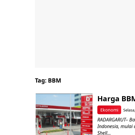
Tag:
BBM
Harga BBM
Ekonomi
Selasa,
RADARGARUT– Bad
Indonesia, mulai 
Shell...