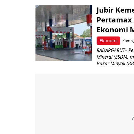
Jubir Kem
Pertamax 
Ekonomi 
Ekonomi
Kamis,
RADARGARUT– Pem
Mineral (ESDM) m
Bakar Minyak (BB