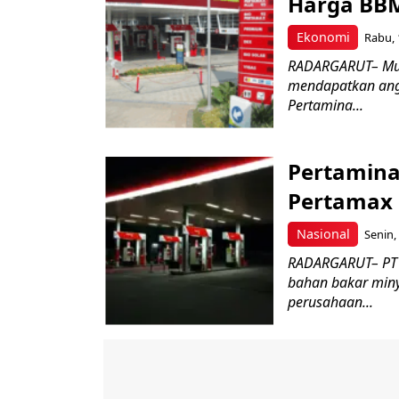
Harga BBM
Ekonomi
Rabu, 
RADARGARUT– Mula
mendapatkan angi
Pertamina...
Pertamina
Pertamax 
Nasional
Senin,
RADARGARUT– PT 
bahan bakar miny
perusahaan...