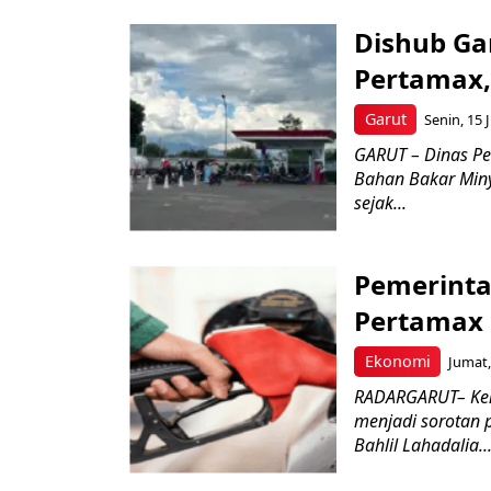
Dishub Ga
Pertamax
Garut
Senin, 15 
GARUT – Dinas P
Bahan Bakar Miny
sejak...
Pemerinta
Pertamax 
Ekonomi
Jumat,
RADARGARUT– Kena
menjadi sorotan 
Bahlil Lahadalia..