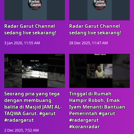
Radar Garut Channel
Radar Garut Channel
sedang live sekarang!
sedang live sekarang!
3 Jan 2026, 11:55 AM
28 Dec 2025, 11:47 AM
Seorang pria yang tega
Tinggal di Rumah
dengan membuang
Hampir Roboh, Emak
balita di Masjid JAMI AL-
Iyam Menanti Bantuan
TAQWA Garut. #garut
Pemerintah #garut
#radargarut
#radargarut
#koranradar
2 Dec 2025, 7:52 AM