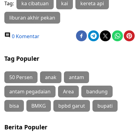
Tag:
ka cibatuan
kai
kereta api
liburan akhir pekan
0 Komentar
Tag Populer
50 Persen
anak
antam
antam pegadaian
Area
bandung
bisa
BMKG
bpbd garut
bupati
Berita Populer