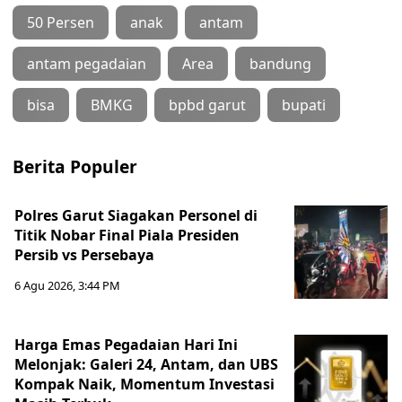
50 Persen
anak
antam
antam pegadaian
Area
bandung
bisa
BMKG
bpbd garut
bupati
Berita Populer
Polres Garut Siagakan Personel di
Titik Nobar Final Piala Presiden
Persib vs Persebaya
6 Agu 2026, 3:44 PM
Harga Emas Pegadaian Hari Ini
Melonjak: Galeri 24, Antam, dan UBS
Kompak Naik, Momentum Investasi