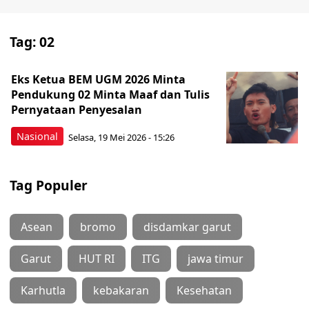
Tag:
02
Eks Ketua BEM UGM 2026 Minta
Pendukung 02 Minta Maaf dan Tulis
Pernyataan Penyesalan
Nasional
Selasa, 19 Mei 2026 - 15:26
Tag Populer
Asean
bromo
disdamkar garut
Garut
HUT RI
ITG
jawa timur
Karhutla
kebakaran
Kesehatan