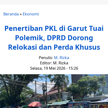
Beranda
»
Ekonomi
Penertiban PKL di Garut Tuai
Polemik, DPRD Dorong
Relokasi dan Perda Khusus
Penulis:
M. Rizka
Editor: M. Rizka
Selasa, 19 Mei 2026 - 15:26