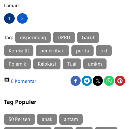
Laman:
1
2
Tag:
disperindag
DPRD
Garut
Komisi III
penertiban
perda
pkl
Polemik
Relokasi
Tuai
umkm
0 Komentar
Tag Populer
50 Persen
anak
antam