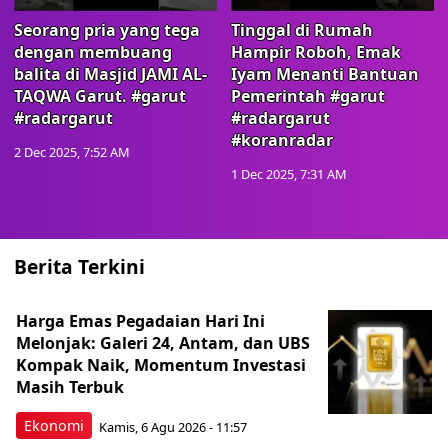
Seorang pria yang tega
Tinggal di Rumah
dengan membuang
Hampir Roboh, Emak
balita di Masjid JAMI AL-
Iyam Menanti Bantuan
TAQWA Garut. #garut
Pemerintah #garut
#radargarut
#radargarut
#koranradar
2 Dec 2025, 7:52 AM
1 Dec 2025, 7:31 AM
Berita Terkini
Harga Emas Pegadaian Hari Ini
Melonjak: Galeri 24, Antam, dan UBS
Kompak Naik, Momentum Investasi
Masih Terbuk
Ekonomi
Kamis, 6 Agu 2026 - 11:57