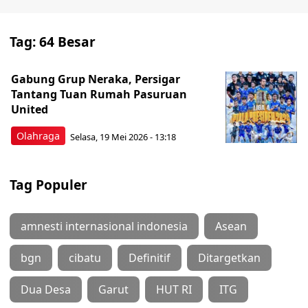
Tag:
64 Besar
Gabung Grup Neraka, Persigar
Tantang Tuan Rumah Pasuruan
United
Olahraga
Selasa, 19 Mei 2026 - 13:18
Tag Populer
amnesti internasional indonesia
Asean
bgn
cibatu
Definitif
Ditargetkan
Dua Desa
Garut
HUT RI
ITG