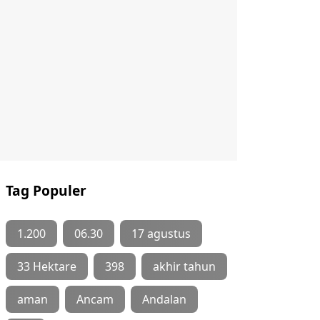
Tag Populer
1.200
06.30
17 agustus
33 Hektare
398
akhir tahun
aman
Ancam
Andalan