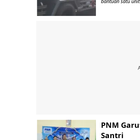
bantuan satu unit
PNM Garut
Santri