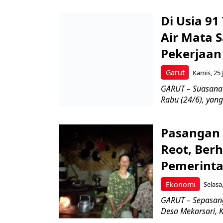
Di Usia 9
Air Mata 
Pekerjaan
Garut
Kamis, 25 
GARUT – Suasana 
Rabu (24/6), yan
Pasangan 
Reot, Ber
Pemerint
Ekonomi
Selasa
GARUT – Sepasang 
Desa Mekarsari, 