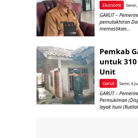
Ekonomi
Senin, 
GARUT – Pemerint
pemutakhiran Dat
memastikan...
Pemkab Ga
untuk 310
Unit
Garut
Senin, 6 Ju
GARUT – Pemerin
Permukiman (Disp
layak huni (Rutila