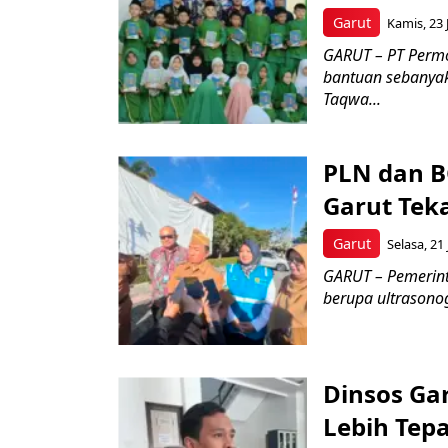
Garut
Kamis, 23 
GARUT – PT Perm
bantuan sebanyak
Taqwa...
PLN dan B
Garut Tek
Garut
Selasa, 21 
GARUT – Pemerint
berupa ultrasonog
Dinsos Ga
Lebih Tep