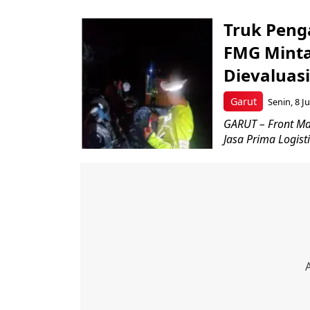
Truk Peng
FMG Minta
Dievaluasi
Garut
Senin, 8 J
GARUT – Front Ma
Jasa Prima Logisti