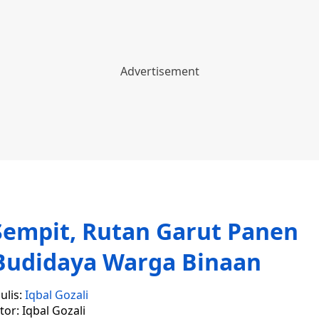
empit, Rutan Garut Panen
Budidaya Warga Binaan
ulis:
Iqbal Gozali
tor: Iqbal Gozali