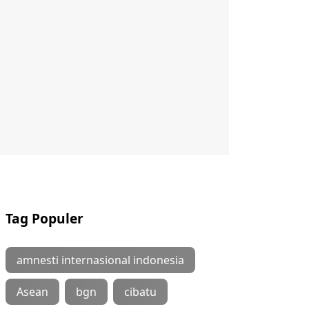
Tag Populer
amnesti internasional indonesia
Asean
bgn
cibatu