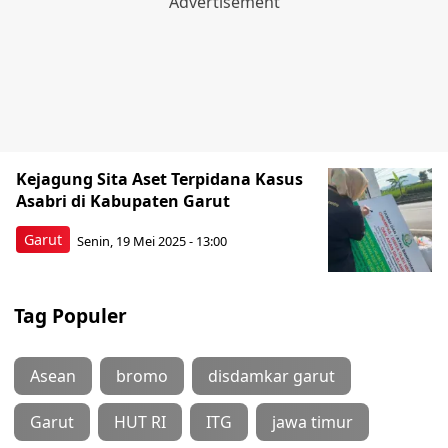
Kejagung Sita Aset Terpidana Kasus
Asabri di Kabupaten Garut
Garut
Senin, 19 Mei 2025 - 13:00
Tag Populer
Asean
bromo
disdamkar garut
Garut
HUT RI
ITG
jawa timur