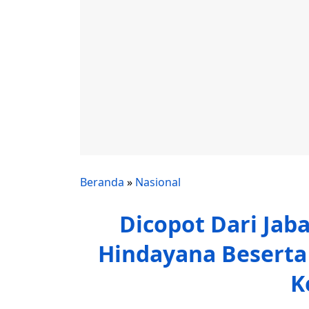
Beranda
»
Nasional
Dicopot Dari Jab
Hindayana Besert
K