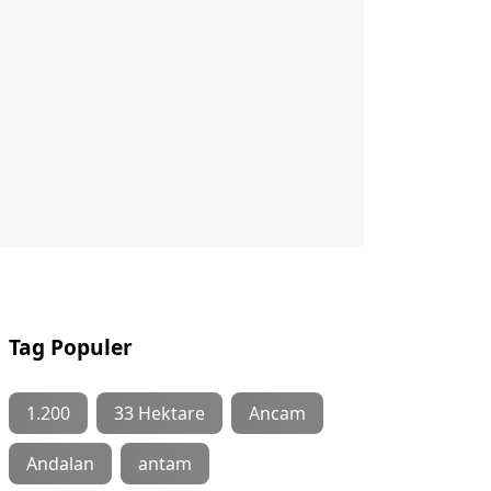
Tag Populer
1.200
33 Hektare
Ancam
Andalan
antam