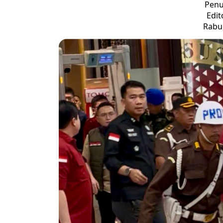
Penu
Edit
Rabu,