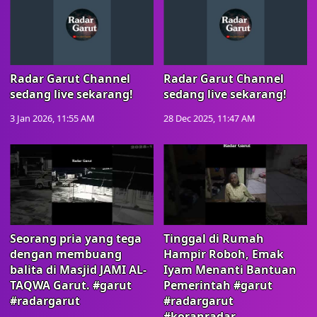
Radar Garut Channel
Radar Garut Channel
sedang live sekarang!
sedang live sekarang!
3 Jan 2026, 11:55 AM
28 Dec 2025, 11:47 AM
Seorang pria yang tega
Tinggal di Rumah
dengan membuang
Hampir Roboh, Emak
balita di Masjid JAMI AL-
Iyam Menanti Bantuan
TAQWA Garut. #garut
Pemerintah #garut
#radargarut
#radargarut
#koranradar