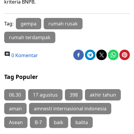
kriteria BNPB.
Tag:
gempa
rumah rusak
rumah terdampak
0 Komentar
Tag Populer
06.30
17 agustus
398
akhir tahun
aman
amnesti internasional indonesia
Asean
B-7
baik
balita