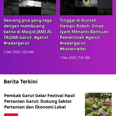
Seorang pria yang tega
Tinggal di Rumah
dengan membuang
Hampir Roboh, Emak
balita di Masjid JAMI AL-
Iyam Menanti Bantuan
TAQWA Garut. #garut
Pemerintah #garut
#radargarut
#radargarut
#koranradar
2 Dec 2025, 7:52 AM
1 Dec 2025, 7:31 AM
Berita Terkini
Pemkab Garut Gelar Festival Hasil
Pertanian Garut: Dukung Sektor
Pertanian dan Ekonomi Lokal