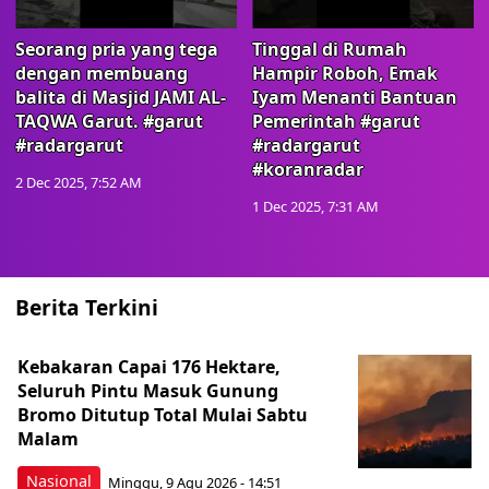
Seorang pria yang tega
Tinggal di Rumah
dengan membuang
Hampir Roboh, Emak
balita di Masjid JAMI AL-
Iyam Menanti Bantuan
TAQWA Garut. #garut
Pemerintah #garut
#radargarut
#radargarut
#koranradar
2 Dec 2025, 7:52 AM
1 Dec 2025, 7:31 AM
Berita Terkini
Kebakaran Capai 176 Hektare,
Seluruh Pintu Masuk Gunung
Bromo Ditutup Total Mulai Sabtu
Malam
Nasional
Minggu, 9 Agu 2026 - 14:51