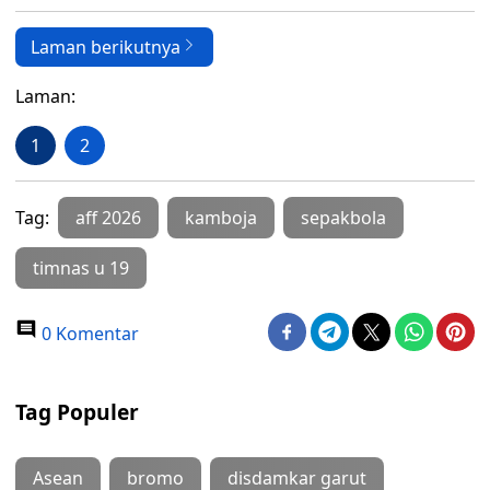
Laman berikutnya
Laman:
1
2
Tag:
aff 2026
kamboja
sepakbola
timnas u 19
0 Komentar
Tag Populer
Asean
bromo
disdamkar garut