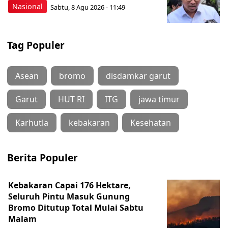
Nasional
Sabtu, 8 Agu 2026 - 11:49
Tag Populer
Asean
bromo
disdamkar garut
Garut
HUT RI
ITG
jawa timur
Karhutla
kebakaran
Kesehatan
Berita Populer
Kebakaran Capai 176 Hektare,
Seluruh Pintu Masuk Gunung
Bromo Ditutup Total Mulai Sabtu
Malam