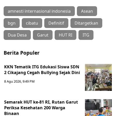
amnesti internasional indonesia
Asean
bgn
cibatu
Definitif
Ditargetkan
Dua Desa
Garut
HUT RI
ITG
Berita Populer
KKN Tematik ITG Edukasi Siswa SDN
2 Cikajang Cegah Bullying Sejak Dini
8 Agu 2026, 9:49 PM
Semarak HUT ke-81 RI, Rutan Garut
Periksa Kesehatan 200 Warga
Binaan