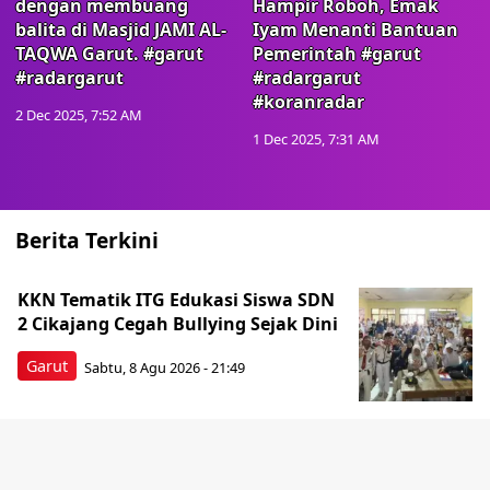
dengan membuang
Hampir Roboh, Emak
balita di Masjid JAMI AL-
Iyam Menanti Bantuan
TAQWA Garut. #garut
Pemerintah #garut
#radargarut
#radargarut
#koranradar
2 Dec 2025, 7:52 AM
1 Dec 2025, 7:31 AM
Berita Terkini
KKN Tematik ITG Edukasi Siswa SDN
2 Cikajang Cegah Bullying Sejak Dini
Garut
Sabtu, 8 Agu 2026 - 21:49