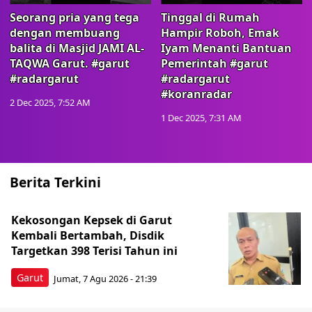
Seorang pria yang tega
Tinggal di Rumah
dengan membuang
Hampir Roboh, Emak
balita di Masjid JAMI AL-
Iyam Menanti Bantuan
TAQWA Garut. #garut
Pemerintah #garut
#radargarut
#radargarut
#koranradar
2 Dec 2025, 7:52 AM
1 Dec 2025, 7:31 AM
Berita Terkini
Kekosongan Kepsek di Garut
Kembali Bertambah, Disdik
Targetkan 398 Terisi Tahun ini
Garut
Jumat, 7 Agu 2026 - 21:39