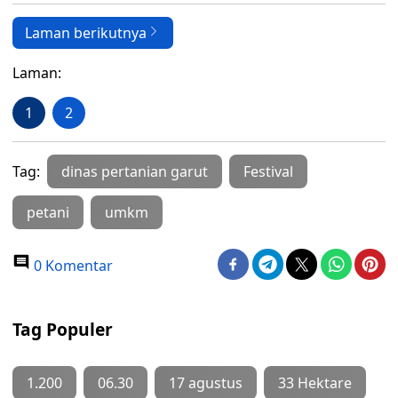
Laman berikutnya
Laman:
1
2
Tag:
dinas pertanian garut
Festival
petani
umkm
0 Komentar
Tag Populer
1.200
06.30
17 agustus
33 Hektare