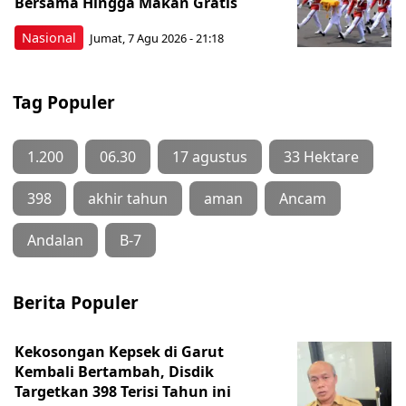
Bersama Hingga Makan Gratis
Nasional
Jumat, 7 Agu 2026 - 21:18
Tag Populer
1.200
06.30
17 agustus
33 Hektare
398
akhir tahun
aman
Ancam
Andalan
B-7
Berita Populer
Kekosongan Kepsek di Garut
Kembali Bertambah, Disdik
Targetkan 398 Terisi Tahun ini