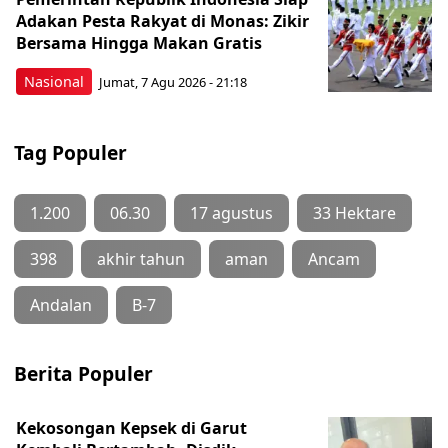
Adakan Pesta Rakyat di Monas: Zikir
Bersama Hingga Makan Gratis
Nasional
Jumat, 7 Agu 2026 - 21:18
Tag Populer
1.200
06.30
17 agustus
33 Hektare
398
akhir tahun
aman
Ancam
Andalan
B-7
Berita Populer
Kekosongan Kepsek di Garut