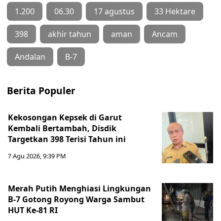
1.200
06.30
17 agustus
33 Hektare
398
akhir tahun
aman
Ancam
Andalan
B-7
Berita Populer
Kekosongan Kepsek di Garut
Kembali Bertambah, Disdik
Targetkan 398 Terisi Tahun ini
7 Agu 2026, 9:39 PM
Merah Putih Menghiasi Lingkungan
B-7 Gotong Royong Warga Sambut
HUT Ke-81 RI