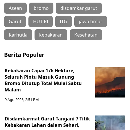
Asean
bromo
disdamkar garut
Garut
HUT RI
ITG
jawa timur
Karhutla
kebakaran
Kesehatan
Berita Populer
Kebakaran Capai 176 Hektare,
Seluruh Pintu Masuk Gunung
Bromo Ditutup Total Mulai Sabtu
Malam
9 Agu 2026, 2:51 PM
Disdamkarmat Garut Tangani 7 Titik
Kebakaran Lahan dalam Sehari,