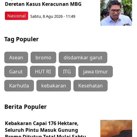
Deretan Kasus Keracunan MBG
Nasional
Sabtu, 8 Agu 2026 - 11:49
Tag Populer
Asean
bromo
disdamkar garut
Garut
HUT RI
ITG
jawa timur
Karhutla
kebakaran
Kesehatan
Berita Populer
Kebakaran Capai 176 Hektare,
Seluruh Pintu Masuk Gunung
Bromo Ditutup Total Mulai Sabtu