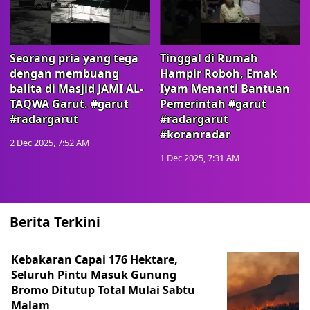
Seorang pria yang tega
Tinggal di Rumah
dengan membuang
Hampir Roboh, Emak
balita di Masjid JAMI AL-
Iyam Menanti Bantuan
TAQWA Garut. #garut
Pemerintah #garut
#radargarut
#radargarut
#koranradar
2 Dec 2025, 7:52 AM
1 Dec 2025, 7:31 AM
Berita Terkini
Kebakaran Capai 176 Hektare,
Seluruh Pintu Masuk Gunung
Bromo Ditutup Total Mulai Sabtu
Malam