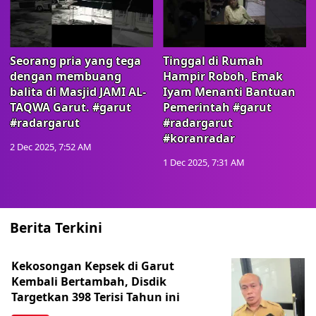
Seorang pria yang tega
Tinggal di Rumah
dengan membuang
Hampir Roboh, Emak
balita di Masjid JAMI AL-
Iyam Menanti Bantuan
TAQWA Garut. #garut
Pemerintah #garut
#radargarut
#radargarut
#koranradar
2 Dec 2025, 7:52 AM
1 Dec 2025, 7:31 AM
Berita Terkini
Kekosongan Kepsek di Garut
Kembali Bertambah, Disdik
Targetkan 398 Terisi Tahun ini