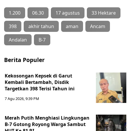
1.200
06.30
17 agustus
33 Hektare
398
akhir tahun
aman
Ancam
Andalan
B-7
Berita Populer
Kekosongan Kepsek di Garut
Kembali Bertambah, Disdik
Targetkan 398 Terisi Tahun ini
7 Agu 2026, 9:39 PM
Merah Putih Menghiasi Lingkungan
B-7 Gotong Royong Warga Sambut
HUT Ke-81 RI