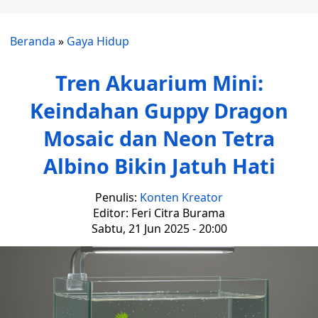
Beranda
»
Gaya Hidup
Tren Akuarium Mini:
Keindahan Guppy Dragon
Mosaic dan Neon Tetra
Albino Bikin Jatuh Hati
Penulis:
Konten Kreator
Editor: Feri Citra Burama
Sabtu, 21 Jun 2025 - 20:00