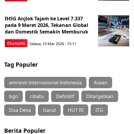
IHSG Anjlok Tajam ke Level 7.337
pada 9 Maret 2026, Tekanan Global
dan Domestik Semakin Memburuk
Ekonomi
Selasa, 10 Mar 2026 - 15:11
Tag Populer
amnesti internasional indonesia
Asean
bgn
cibatu
Definitif
Ditargetkan
Dua Desa
Garut
HUT RI
ITG
Berita Populer