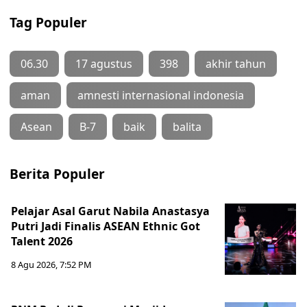
Tag Populer
06.30
17 agustus
398
akhir tahun
aman
amnesti internasional indonesia
Asean
B-7
baik
balita
Berita Populer
Pelajar Asal Garut Nabila Anastasya
Putri Jadi Finalis ASEAN Ethnic Got
Talent 2026
8 Agu 2026, 7:52 PM