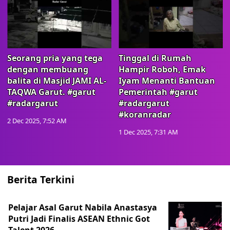
Seorang pria yang tega
Tinggal di Rumah
dengan membuang
Hampir Roboh, Emak
balita di Masjid JAMI AL-
Iyam Menanti Bantuan
TAQWA Garut. #garut
Pemerintah #garut
#radargarut
#radargarut
#koranradar
2 Dec 2025, 7:52 AM
1 Dec 2025, 7:31 AM
Berita Terkini
Pelajar Asal Garut Nabila Anastasya
Putri Jadi Finalis ASEAN Ethnic Got