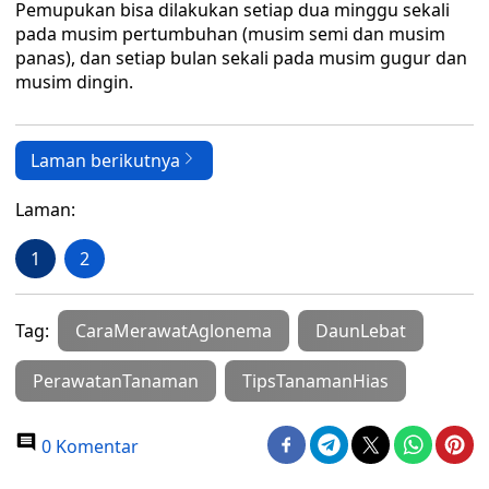
Pemupukan bisa dilakukan setiap dua minggu sekali
pada musim pertumbuhan (musim semi dan musim
panas), dan setiap bulan sekali pada musim gugur dan
musim dingin.
Laman berikutnya
Laman:
1
2
Tag:
CaraMerawatAglonema
DaunLebat
PerawatanTanaman
TipsTanamanHias
0 Komentar