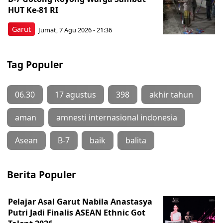
HUT Ke-81 RI
Garut
Jumat, 7 Agu 2026 - 21:36
Tag Populer
06.30
17 agustus
398
akhir tahun
aman
amnesti internasional indonesia
Asean
B-7
baik
balita
Berita Populer
Pelajar Asal Garut Nabila Anastasya
Putri Jadi Finalis ASEAN Ethnic Got