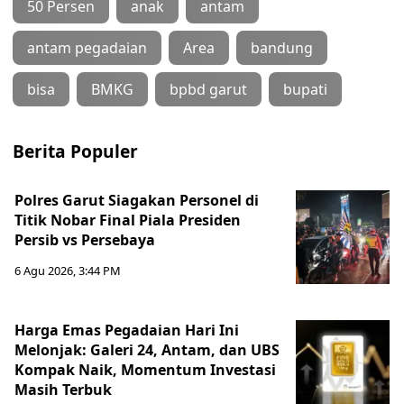
50 Persen
anak
antam
antam pegadaian
Area
bandung
bisa
BMKG
bpbd garut
bupati
Berita Populer
Polres Garut Siagakan Personel di
Titik Nobar Final Piala Presiden
Persib vs Persebaya
6 Agu 2026, 3:44 PM
Harga Emas Pegadaian Hari Ini
Melonjak: Galeri 24, Antam, dan UBS
Kompak Naik, Momentum Investasi
Masih Terbuk