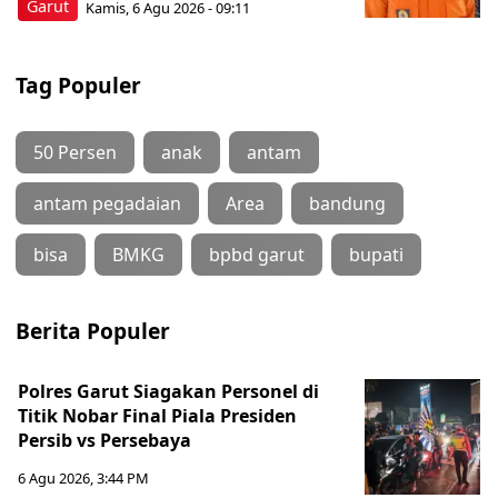
Garut
Kamis, 6 Agu 2026 - 09:11
Tag Populer
50 Persen
anak
antam
antam pegadaian
Area
bandung
bisa
BMKG
bpbd garut
bupati
Berita Populer
Polres Garut Siagakan Personel di
Titik Nobar Final Piala Presiden
Persib vs Persebaya
6 Agu 2026, 3:44 PM