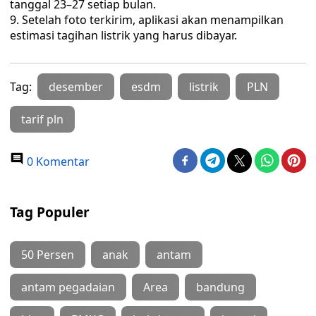
tanggal 23–27 setiap bulan.
Setelah foto terkirim, aplikasi akan menampilkan
estimasi tagihan listrik yang harus dibayar.
Tag:
desember
esdm
listrik
PLN
tarif pln
0 Komentar
Tag Populer
50 Persen
anak
antam
antam pegadaian
Area
bandung