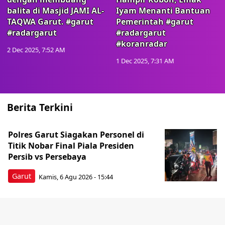
balita di Masjid JAMI AL-
Iyam Menanti Bantuan
TAQWA Garut. #garut
Pemerintah #garut
#radargarut
#radargarut
#koranradar
2 Dec 2025, 7:52 AM
1 Dec 2025, 7:31 AM
Berita Terkini
Polres Garut Siagakan Personel di
Titik Nobar Final Piala Presiden
Persib vs Persebaya
Garut
Kamis, 6 Agu 2026 - 15:44