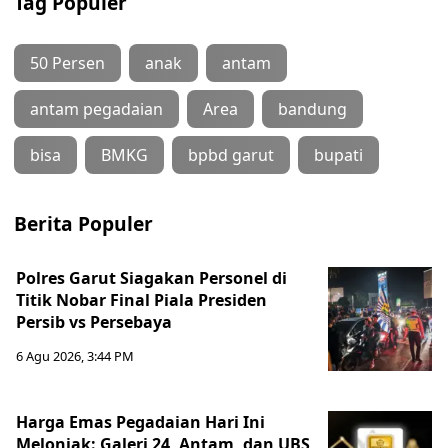
Tag Populer
50 Persen
anak
antam
antam pegadaian
Area
bandung
bisa
BMKG
bpbd garut
bupati
Berita Populer
Polres Garut Siagakan Personel di
Titik Nobar Final Piala Presiden
Persib vs Persebaya
6 Agu 2026, 3:44 PM
Harga Emas Pegadaian Hari Ini
Melonjak: Galeri 24, Antam, dan UBS