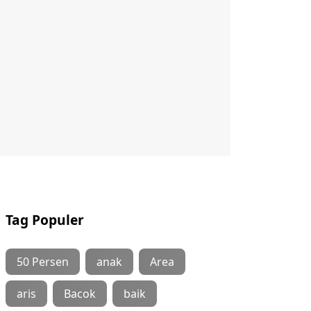
Tag Populer
50 Persen
anak
Area
aris
Bacok
baik