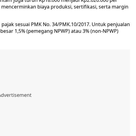
ntam juga turun Rp18.000 menjadi Rp2.626.000 per
 mencerminkan biaya produksi, sertifikasi, serta margin
 pajak sesuai PMK No. 34/PMK.10/2017. Untuk penjualan
2 sebesar 1,5% (pemegang NPWP) atau 3% (non-NPWP)