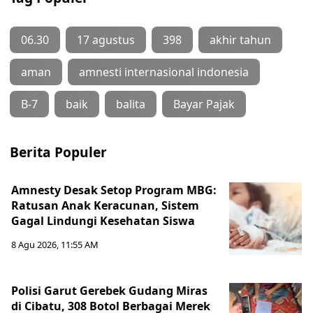
06.30
17 agustus
398
akhir tahun
aman
amnesti internasional indonesia
B-7
baik
balita
Bayar Pajak
Berita Populer
Amnesty Desak Setop Program MBG:
Ratusan Anak Keracunan, Sistem
Gagal Lindungi Kesehatan Siswa
8 Agu 2026, 11:55 AM
Polisi Garut Gerebek Gudang Miras
di Cibatu, 308 Botol Berbagai Merek