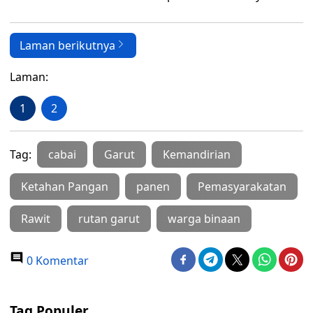
Laman berikutnya
Laman:
1
2
Tag:
cabai
Garut
Kemandirian
Ketahan Pangan
panen
Pemasyarakatan
Rawit
rutan garut
warga binaan
0 Komentar
Tag Populer