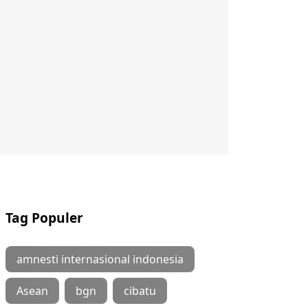
Tag Populer
amnesti internasional indonesia
Asean
bgn
cibatu