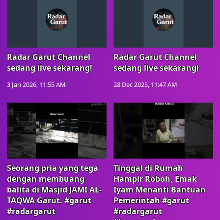
Radar Garut Channel
Radar Garut Channel
sedang live sekarang!
sedang live sekarang!
3 Jan 2026, 11:55 AM
28 Dec 2025, 11:47 AM
Seorang pria yang tega
Tinggal di Rumah
dengan membuang
Hampir Roboh, Emak
balita di Masjid JAMI AL-
Iyam Menanti Bantuan
TAQWA Garut. #garut
Pemerintah #garut
#radargarut
#radargarut