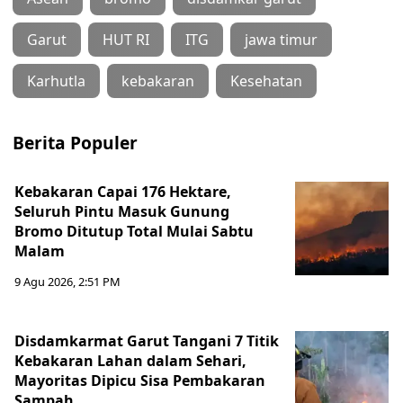
Garut
HUT RI
ITG
jawa timur
Karhutla
kebakaran
Kesehatan
Berita Populer
Kebakaran Capai 176 Hektare,
Seluruh Pintu Masuk Gunung
Bromo Ditutup Total Mulai Sabtu
Malam
9 Agu 2026, 2:51 PM
Disdamkarmat Garut Tangani 7 Titik
Kebakaran Lahan dalam Sehari,
Mayoritas Dipicu Sisa Pembakaran
Sampah