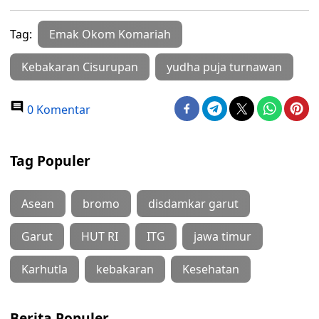
Tag:
Emak Okom Komariah
Kebakaran Cisurupan
yudha puja turnawan
0 Komentar
Tag Populer
Asean
bromo
disdamkar garut
Garut
HUT RI
ITG
jawa timur
Karhutla
kebakaran
Kesehatan
Berita Populer