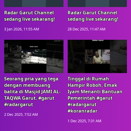
Radar Garut Channel
Radar Garut Channel
sedang live sekarang!
sedang live sekarang!
3 Jan 2026, 11:55 AM
28 Dec 2025, 11:47 AM
Seorang pria yang tega
Tinggal di Rumah
dengan membuang
Hampir Roboh, Emak
balita di Masjid JAMI AL-
Iyam Menanti Bantuan
TAQWA Garut. #garut
Pemerintah #garut
#radargarut
#radargarut
#koranradar
2 Dec 2025, 7:52 AM
1 Dec 2025, 7:31 AM