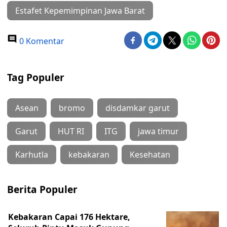
Estafet Kepemimpinan Jawa Barat
0 Komentar
Tag Populer
Asean
bromo
disdamkar garut
Garut
HUT RI
ITG
jawa timur
Karhutla
kebakaran
Kesehatan
Berita Populer
Kebakaran Capai 176 Hektare,