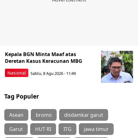
Kepala BGN Minta Maaf atas
Deretan Kasus Keracunan MBG
Nasional
Sabtu, 8 Agu 2026 - 11:49
Tag Populer
Asean
bromo
disdamkar garut
Garut
HUT RI
ITG
jawa timur