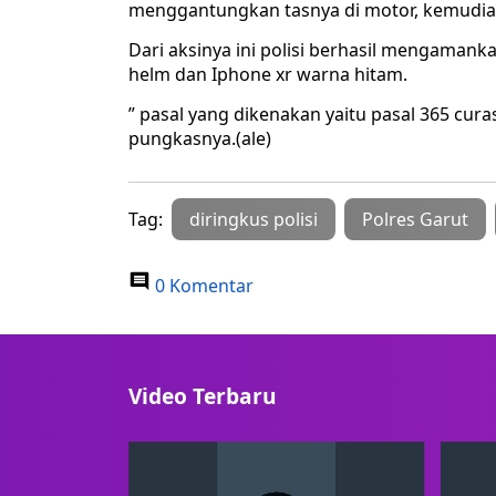
menggantungkan tasnya di motor, kemudian
Dari aksinya ini polisi berhasil mengaman
helm dan Iphone xr warna hitam.
” pasal yang dikenakan yaitu pasal 365 cu
pungkasnya.(ale)
Tag:
diringkus polisi
Polres Garut
0 Komentar
Video Terbaru