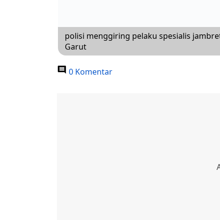
polisi menggiring pelaku spesialis jambr
Garut
0 Komentar