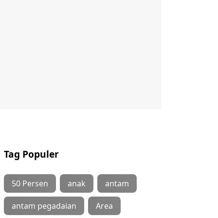
Tag Populer
50 Persen
anak
antam
antam pegadaian
Area