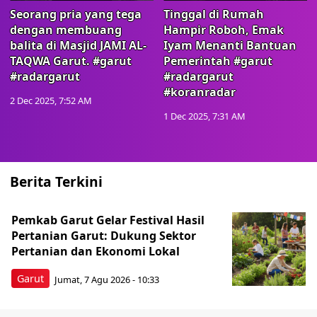
Seorang pria yang tega
Tinggal di Rumah
dengan membuang
Hampir Roboh, Emak
balita di Masjid JAMI AL-
Iyam Menanti Bantuan
TAQWA Garut. #garut
Pemerintah #garut
#radargarut
#radargarut
#koranradar
2 Dec 2025, 7:52 AM
1 Dec 2025, 7:31 AM
Berita Terkini
Pemkab Garut Gelar Festival Hasil
Pertanian Garut: Dukung Sektor
Pertanian dan Ekonomi Lokal
Garut
Jumat, 7 Agu 2026 - 10:33