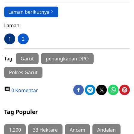
Laman berikutnya
Laman:
1
2
Tag:
Garut
penangkapan DPO
Polres Garut
0 Komentar
Tag Populer
1.200
33 Hektare
Ancam
Andalan