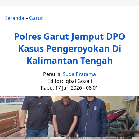
Beranda
»
Garut
Polres Garut Jemput DPO
Kasus Pengeroyokan Di
Kalimantan Tengah
Penulis:
Suda Pratama
Editor: Iqbal Gozali
Rabu, 17 Jun 2026 - 08:01