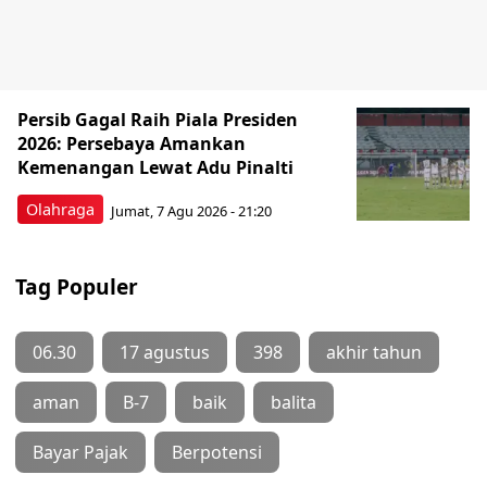
Persib Gagal Raih Piala Presiden
2026: Persebaya Amankan
Kemenangan Lewat Adu Pinalti
Olahraga
Jumat, 7 Agu 2026 - 21:20
Tag Populer
06.30
17 agustus
398
akhir tahun
aman
B-7
baik
balita
Bayar Pajak
Berpotensi