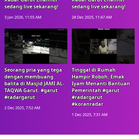
sedang live sekarang!
sedang live sekarang!
3 Jan 2026, 11:55 AM
28 Dec 2025, 11:47 AM
Seorang pria yang tega
Tinggal di Rumah
dengan membuang
Hampir Roboh, Emak
balita di Masjid JAMI AL-
Iyam Menanti Bantuan
TAQWA Garut. #garut
Pemerintah #garut
#radargarut
#radargarut
#koranradar
2 Dec 2025, 7:52 AM
1 Dec 2025, 7:31 AM