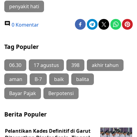
penyakit hati
0 Komentar
Tag Populer
06.30
17 agustus
398
akhir tahun
aman
B-7
baik
balita
Bayar Pajak
Berpotensi
Berita Populer
Pelantikan Kades Definitif di Garut