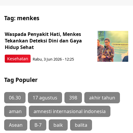
Tag:
menkes
Waspada Penyakit Hati, Menkes
Tekankan Deteksi Dini dan Gaya
Hidup Sehat
Kesehatan
Rabu, 3 Jun 2026 - 12:25
Tag Populer
06.30
17 agustus
398
akhir tahun
aman
amnesti internasional indonesia
Asean
B-7
baik
balita