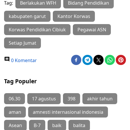
Tag:
Berlakukan WFH
Bidang Pendidikan
kabupaten garut
Kantor Korwas
Korwas Pendidikan Cibiuk
Pegawai ASN
Setiap Jumat
0 Komentar
Tag Populer
06.30
17 agustus
398
akhir tahun
aman
amnesti internasional indonesia
Asean
B-7
baik
balita