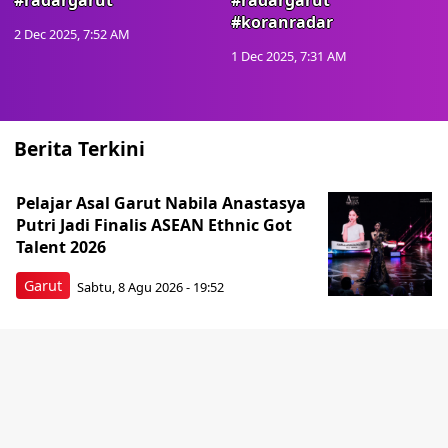
#radargarut
#radargarut
#koranradar
2 Dec 2025, 7:52 AM
1 Dec 2025, 7:31 AM
Berita Terkini
Pelajar Asal Garut Nabila Anastasya
Putri Jadi Finalis ASEAN Ethnic Got
Talent 2026
Garut
Sabtu, 8 Agu 2026 - 19:52