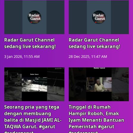
Radar Garut Channel
Radar Garut Channel
sedang live sekarang!
sedang live sekarang!
3 Jan 2026, 11:55 AM
28 Dec 2025, 11:47 AM
Seorang pria yang tega
Tinggal di Rumah
dengan membuang
Hampir Roboh, Emak
balita di Masjid JAMI AL-
Iyam Menanti Bantuan
TAQWA Garut. #garut
Pemerintah #garut