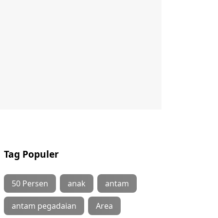
Tag Populer
50 Persen
anak
antam
antam pegadaian
Area