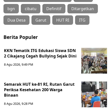
bgn
cibatu
Definitif
Ditargetkan
Dua Desa
Garut
HUT RI
ITG
Berita Populer
KKN Tematik ITG Edukasi Siswa SDN
2 Cikajang Cegah Bullying Sejak Dini
8 Agu 2026, 9:49 PM
Semarak HUT ke-81 RI, Rutan Garut
Periksa Kesehatan 200 Warga
Binaan
8 Agu 2026, 9:28 PM