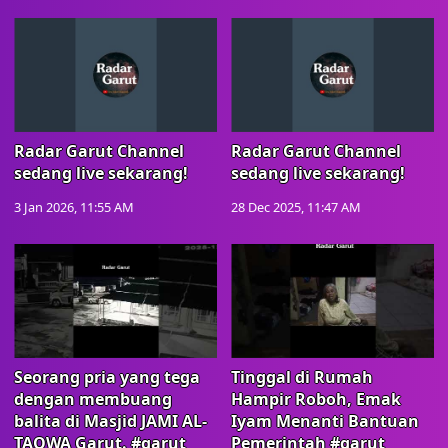
Radar Garut Channel
Radar Garut Channel
sedang live sekarang!
sedang live sekarang!
3 Jan 2026, 11:55 AM
28 Dec 2025, 11:47 AM
Seorang pria yang tega
Tinggal di Rumah
dengan membuang
Hampir Roboh, Emak
balita di Masjid JAMI AL-
Iyam Menanti Bantuan
TAQWA Garut. #garut
Pemerintah #garut