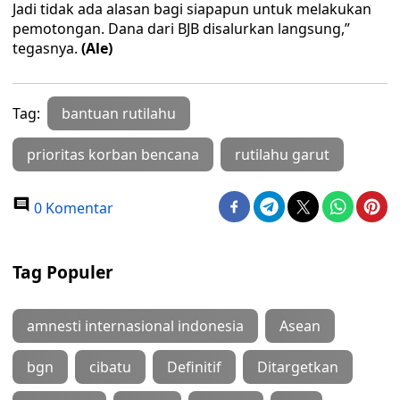
Jadi tidak ada alasan bagi siapapun untuk melakukan
pemotongan. Dana dari BJB disalurkan langsung,”
tegasnya.
(Ale)
Tag:
bantuan rutilahu
prioritas korban bencana
rutilahu garut
0 Komentar
Tag Populer
amnesti internasional indonesia
Asean
bgn
cibatu
Definitif
Ditargetkan