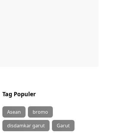
Tag Populer
Asean
bromo
disdamkar garut
Garut