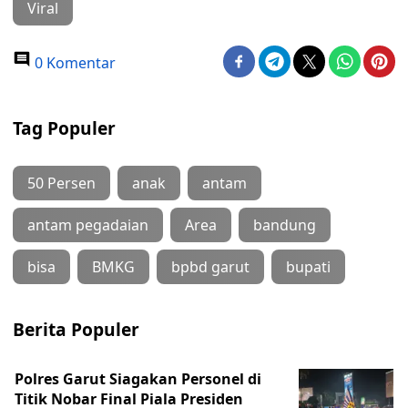
Viral
0 Komentar
Tag Populer
50 Persen
anak
antam
antam pegadaian
Area
bandung
bisa
BMKG
bpbd garut
bupati
Berita Populer
Polres Garut Siagakan Personel di
Titik Nobar Final Piala Presiden