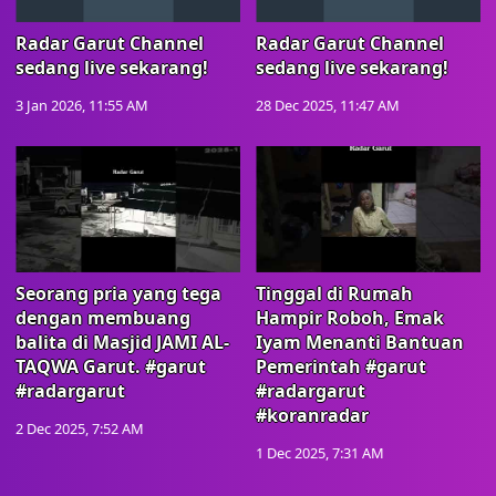
Radar Garut Channel
Radar Garut Channel
sedang live sekarang!
sedang live sekarang!
3 Jan 2026, 11:55 AM
28 Dec 2025, 11:47 AM
Seorang pria yang tega
Tinggal di Rumah
dengan membuang
Hampir Roboh, Emak
balita di Masjid JAMI AL-
Iyam Menanti Bantuan
TAQWA Garut. #garut
Pemerintah #garut
#radargarut
#radargarut
#koranradar
2 Dec 2025, 7:52 AM
1 Dec 2025, 7:31 AM