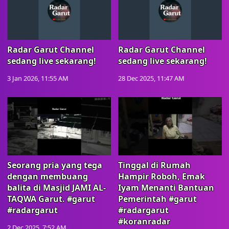
Radar Garut Channel
Radar Garut Channel
sedang live sekarang!
sedang live sekarang!
3 Jan 2026, 11:55 AM
28 Dec 2025, 11:47 AM
Seorang pria yang tega
Tinggal di Rumah
dengan membuang
Hampir Roboh, Emak
balita di Masjid JAMI AL-
Iyam Menanti Bantuan
TAQWA Garut. #garut
Pemerintah #garut
#radargarut
#radargarut
#koranradar
2 Dec 2025, 7:52 AM