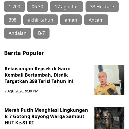
1.200
06.30
17 agustus
33 Hektare
398
akhir tahun
aman
Ancam
Andalan
B-7
Berita Populer
Kekosongan Kepsek di Garut
Kembali Bertambah, Disdik
Targetkan 398 Terisi Tahun ini
7 Agu 2026, 9:39 PM
Merah Putih Menghiasi Lingkungan
B-7 Gotong Royong Warga Sambut
HUT Ke-81 RI