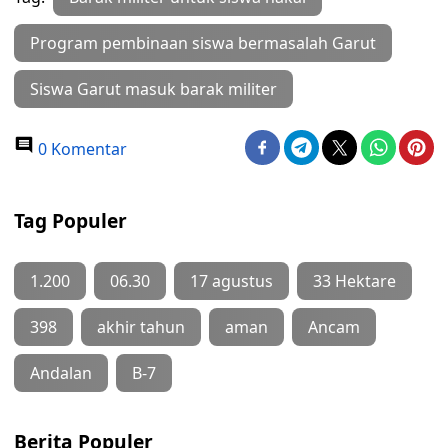
Program pembinaan siswa bermasalah Garut
Siswa Garut masuk barak militer
0 Komentar
Tag Populer
1.200
06.30
17 agustus
33 Hektare
398
akhir tahun
aman
Ancam
Andalan
B-7
Berita Populer